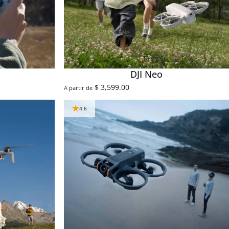
DJI Neo
$ 3,599.00
A partir de
4.6