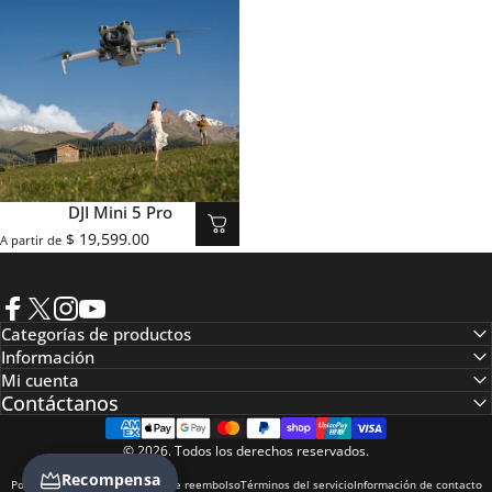
DJI Mini 5 Pro
$ 19,599.00
A partir de
Facebook
X (Twitter)
Instagram
YouTube
Categorías de productos
Información
Mi cuenta
Contáctanos
© 2026. Todos los derechos reservados.
Recompensa
Política de privacidad
Política de reembolso
Términos del servicio
Información de contacto