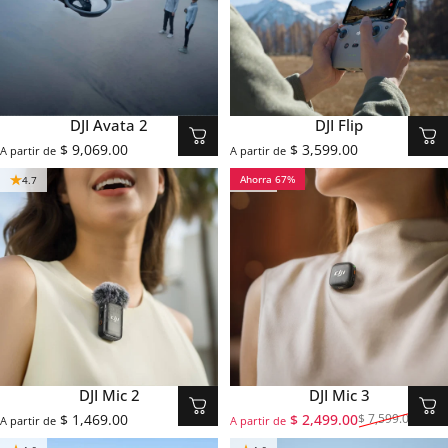
DJI Avata 2
DJI Flip
$ 9,069.00
$ 3,599.00
A partir de
A partir de
Ahorra 67%
4.7
4.7
DJI Mic 2
DJI Mic 3
$ 1,469.00
$ 2,499.00
$ 7,599.00
A partir de
A partir de
Precio de oferta
Precio habitual