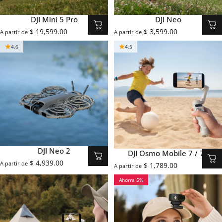
DJI Mini 5 Pro
DJI Neo
$ 19,599.00
$ 3,599.00
A partir de
A partir de
4.6
4.5
DJI Neo 2
DJI Osmo Mobile 7 / 7P
$ 4,939.00
A partir de
$ 1,789.00
A partir de
Ahorra 5%
4.0