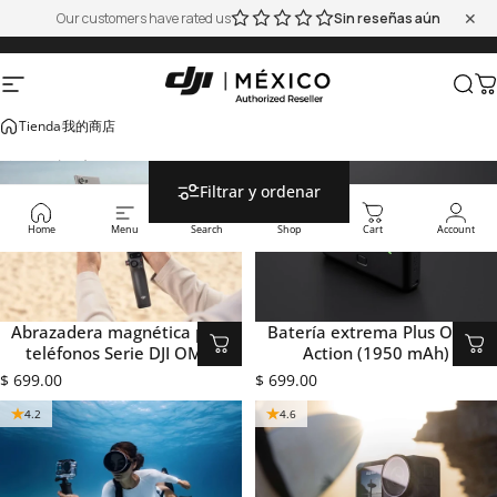
Ir directamente al contenido
✕
✕
Our customers have rated us
Sin reseñas aún
Sin reseñas aún
ratis a todo México
Descuentos de verano, hasta un 45% de descuento.
Cupón c
Navegación
DJI Shop
Busc
C
我的商店
Tienda
我的商店
4.7
Filtrar y ordenar
Home
Menu
Search
Shop
Cart
Account
Abrazadera magnética para
Batería extrema Plus Osmo
teléfonos Serie DJI OM 7
Action (1950 mAh)
$ 699.00
$ 699.00
4.2
4.6